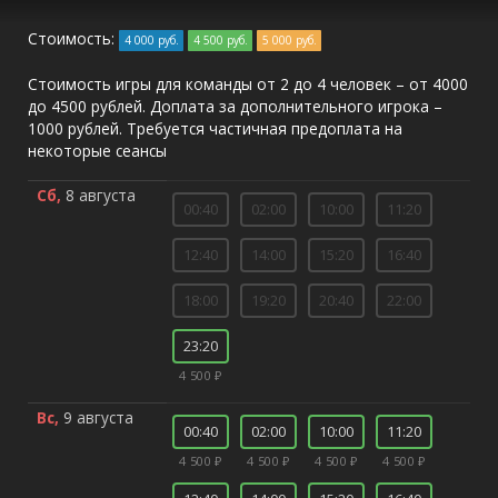
Стоимость:
4 000 руб.
4 500 руб.
5 000 руб.
Стоимость игры для команды от 2 до 4 человек – от 4000
до 4500 рублей. Доплата за дополнительного игрока –
1000 рублей. Требуется частичная предоплата на
некоторые сеансы
Сб,
8 августа
00:40
02:00
10:00
11:20
12:40
14:00
15:20
16:40
18:00
19:20
20:40
22:00
23:20
4 500 ₽
Вс,
9 августа
00:40
02:00
10:00
11:20
4 500 ₽
4 500 ₽
4 500 ₽
4 500 ₽